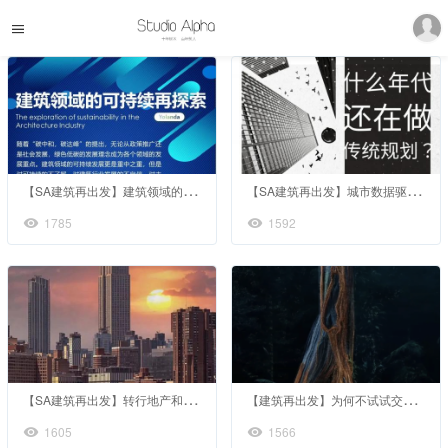
【
SA建筑再出发】建筑领域的可持续发展探索
【
SA建筑再出发】城市数据驱动的规划与设计
1785
1592
【
SA建筑再出发】转行地产和金融你所需要知道的全部
【
建筑再出发】为何不试试交互艺术？打碟蹦迪好了～
1605
1566