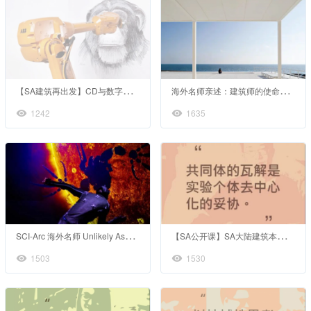
【
SA建筑再出发】CD与数字建造跑路指南
海
外名师亲述：建筑师的使命与挑战
1242
1635
S
CI-Arc 海外名师 Unlikely Assemblage不可能的集合
【
SA公开课】SA大陆建筑本科孩子们的学长交流圆桌会
1503
1530