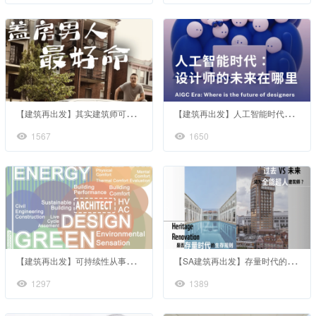
【
建筑再出发】其实建筑师可以做地产商你知道吗？
【
建筑再出发】人工智能时代：设计师的未来在哪里？
1567
1650
【
建筑再出发】可持续性从事建筑设计
【
SA建筑再出发】存量时代的生存法则
1297
1389