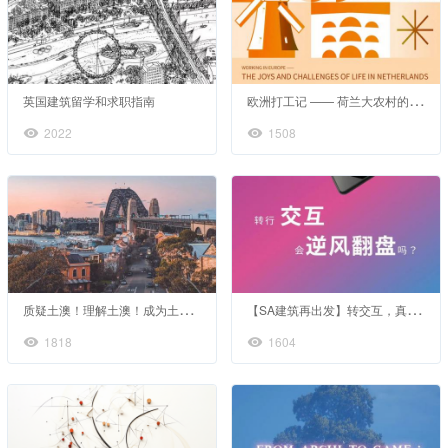
欧
洲打工记 —— 荷兰大农村的喜与忧
英国建筑留学和求职指南
2022
1508
质
疑土澳！理解土澳！成为土澳！
【
SA建筑再出发】转交互，真的是才华与薪资的救赎吗
1818
1604