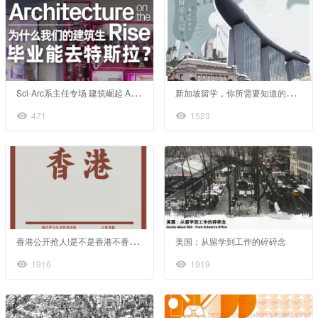
S
ci-Arc系主任专场 建筑崛起 Architecture is on the Rise
新
加坡留学，你所需要知道的咨讯
471
1523
香
港公开抢人!是不是香港不香了？
美国：从留学到工作的碎碎念
1916
1919