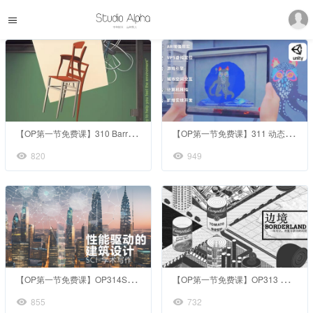
【
OP第一节免费课】310 Barry 椅子+：建筑师作为造梦者
【
OP第一节免费课】311 动态交互的艺术—运用AR+AI重新定义交互创新
820
949
【
OP第一节免费课】OP314SCI学术写作：性能驱动的建筑设计
【
OP第一节免费课】OP313 描摹对立与并置：BORDERLAND 边境4.0
855
732