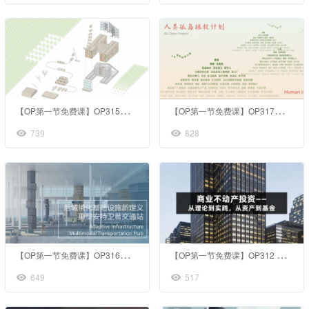
【
OP第一节免费课】OP315空间木材：未来木建愿景
【
OP第一节免费课】OP317交互设计帮助心碎年轻人重建心灵链接
739
828
【
OP第一节免费课】OP316重塑安特卫普交通站
【
OP第一节免费课】OP312 商业不动产投资
649
517